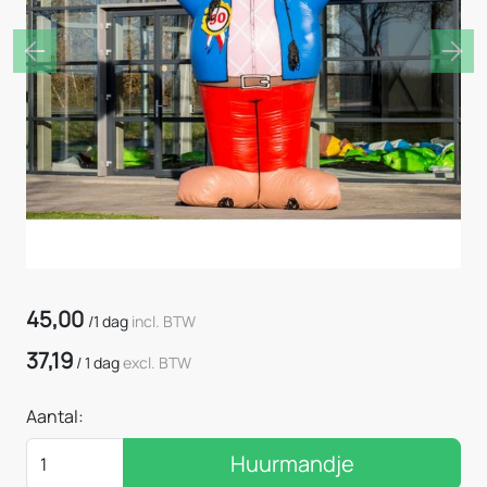
Previous
Nex
45,00
/
1 dag
incl. BTW
37,19
/
1 dag
excl. BTW
Aantal:
Huurmandje