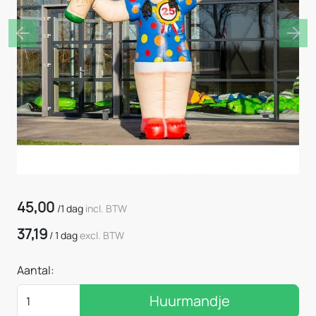
Previous
Nex
45,00
/
1 dag
incl. BTW
37,19
/
1 dag
excl. BTW
Aantal:
Huurmandje