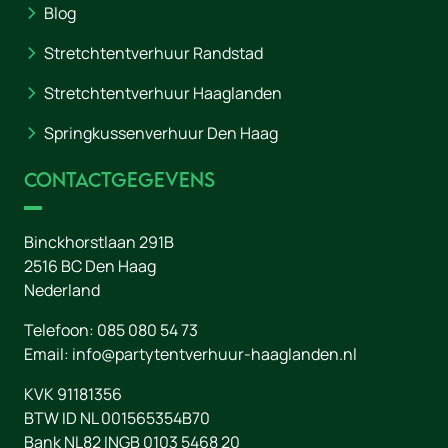
Blog
Stretchtentverhuur Randstad
Stretchtentverhuur Haaglanden
Springkussenverhuur Den Haag
Contactgegevens
Binckhorstlaan 291B
2516 BC
Den Haag
Nederland
Telefoon:
085 080 54 73
Email:
info@partytentverhuur-haaglanden.nl
KVK 91181356
BTW ID NL 001565354B70
Bank NL82 INGB 0103 5468 20