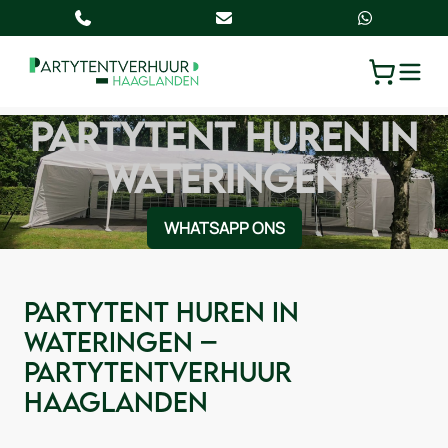
TOGGLE
PARTYTENT HUREN IN
WATERINGEN
WHATSAPP ONS
Partytent huren in
Wateringen –
Partytentverhuur
Haaglanden